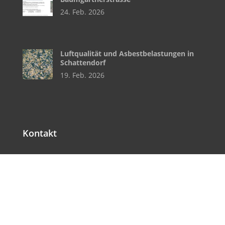
24. Feb. 2026
Luftqualität und Asbestbelastungen in
Schattendorf
19. Feb. 2026
Kontakt

Email
post@schattendorf.bgld.gv.at

Telefon
+43 (0) 2686 / 2125