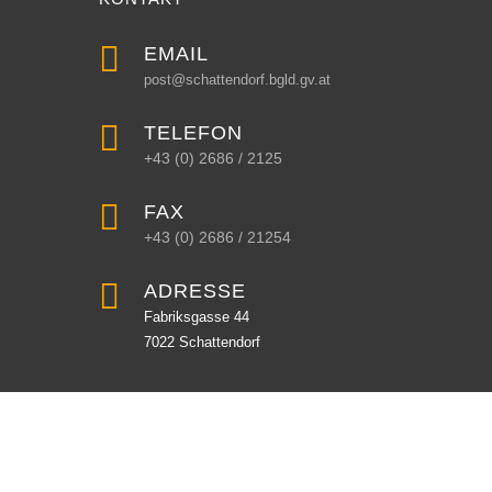

EMAIL
post@schattendorf.bgld.gv.at

TELEFON
+43 (0) 2686 / 2125

FAX
+43 (0) 2686 / 21254

ADRESSE
Fabriksgasse 44
7022 Schattendorf