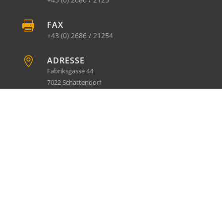

FAX
+43 (0) 2686 / 21254

ADRESSE
Fabriksgasse 44
7022 Schattendorf
IMPRESSUM
|
DATENSCHUTZ
© schattendorf.at 2026