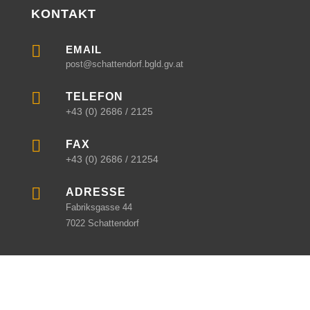
KONTAKT

EMAIL
post@schattendorf.bgld.gv.at

TELEFON
+43 (0) 2686 / 2125

FAX
+43 (0) 2686 / 21254

ADRESSE
Fabriksgasse 44
7022 Schattendorf