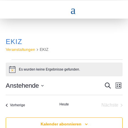
EKIZ
Veranstaltungen
EKIZ
VERANSTALTUNGEN
Es wurden keine Ergebnisse gefunden.
Hinweis
VERAN
VE
Anstehende
Suche
Liste
AN
SUCHE
Datum
NA
UND
wählen.
ANSICH
Heute
Nächste
Veranstaltungen
Vorherige
NAVIGA
Veransta
Kalender abonnieren