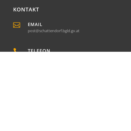
KONTAKT

EMAIL
post@schattendorf.bgld.gv.at

TELEFON
+43 (0) 2686 / 2125

FAX
+43 (0) 2686 / 21254

ADRESSE
Fabriksgasse 44
7022 Schattendorf