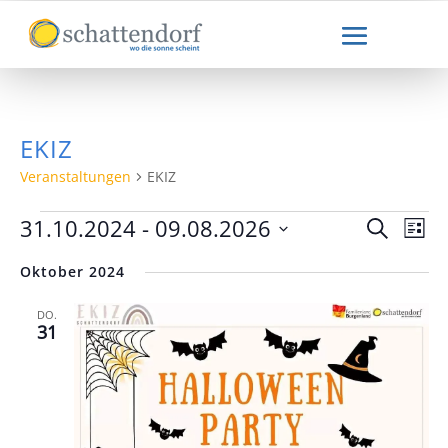
EKIZ
Veranstaltungen
EKIZ
VERANSTALTUNGEN
VERAN
VE
31.10.2024
 - 
09.08.2026
Suche
Liste
ANS
SUCHE
Datum
NA
UND
Oktober 2024
wählen.
ANSICH
NAVIGA
DO.
31