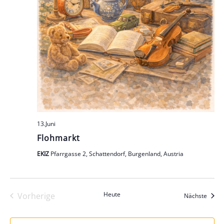
13.Juni
Flohmarkt
EKIZ
Pfarrgasse 2, Schattendorf, Burgenland, Austria
Heute
Vorherige
Veran
Nächste
Veranstaltungen