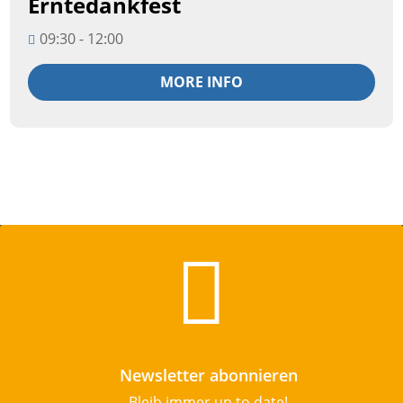
Erntedankfest
20
09:30 - 12:00
September
MORE INFO

Newsletter abonnieren
Bleib immer up to date!