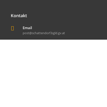
Kontakt

Email
post@schattendorf.bgld.gv.at

Telefon
+43 (0) 2686 / 2125

Fax
+43 (0) 2686 / 21254

Adresse
Fabriksgasse 44
7022 Schattendorf