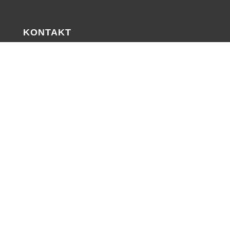
KONTAKT

EMAIL
post@schattendorf.bgld.gv.at

TELEFON
+43 (0) 2686 / 2125

FAX
+43 (0) 2686 / 21254

ADRESSE
Fabriksgasse 44