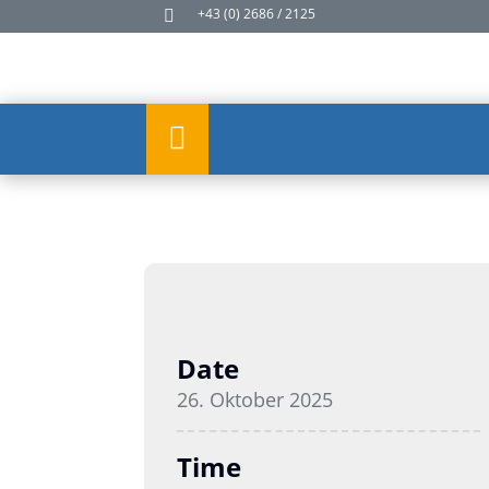
+43 (0) 2686 / 2125


Get Started Today
Get Started Today
Date
26. Oktober 2025
Time