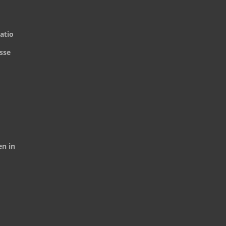
atio
sse
n in