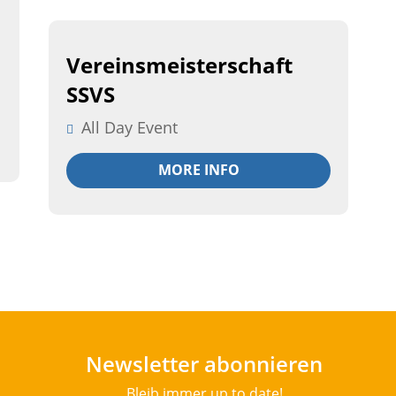
26
Vereinsmeisterschaft
September
SSVS
All Day Event
MORE INFO
Newsletter abonnieren
Bleib immer up to date!