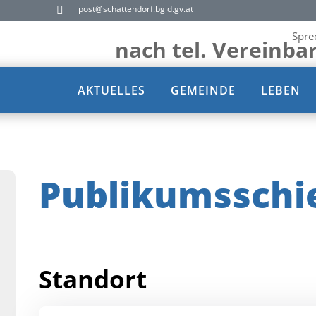
post@schattendorf.bgld.gv.at

Spre
nach tel. Vereinba
AKTUELLES
GEMEINDE
LEBEN
Publikumsschi
Standort