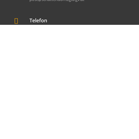

Telefon
+43 (0) 2686 / 2125

Fax
+43 (0) 2686 / 21254

Adresse
Fabriksgasse 44
7022 Schattendorf