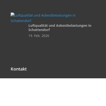
Luftqualität und Asbestbelastungen in
Schattendorf
19. Feb. 2026
Kontakt

Email
post@schattendorf.bgld.gv.at

Telefon