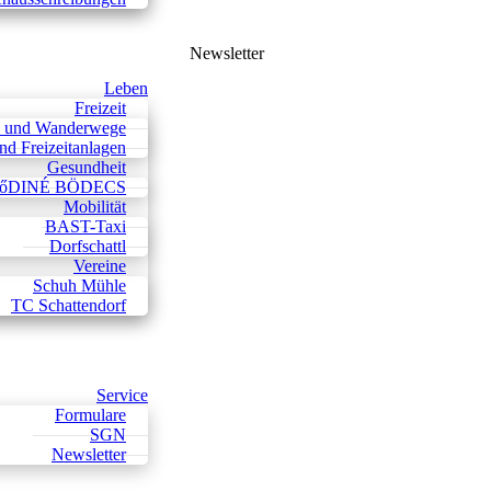
Newsletter
Leben
Freizeit
 und Wanderwege
nd Freizeitanlagen
Gesundheit
DRőDINÉ BÖDECS
Mobilität
BAST-Taxi
Dorfschattl
Vereine
Schuh Mühle
TC Schattendorf
Service
Formulare
SGN
Newsletter