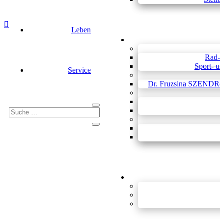

Leben
Rad-
Sport- u
Service
Dr. Fruzsina SZEN