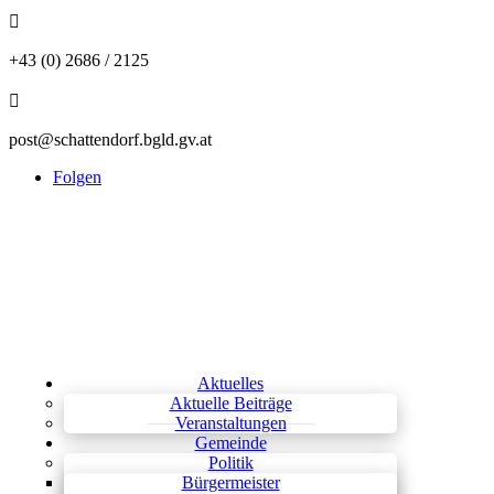

+43 (0) 2686 / 2125

rvice
post@schattendorf.bgld.gv.at
Folgen
e
cing
Aktuelles
Aktuelle Beiträge
Veranstaltungen
Gemeinde
s
Politik
Bürgermeister
s