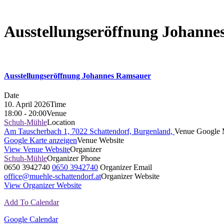
Ausstellungseröffnung Johann
Ausstellungseröffnung Johannes Ramsauer
Date
10. April 2026
Time
18:00 - 20:00
Venue
Schuh-Mühle
Location
Am Tauscherbach 1, 7022 Schattendorf, Burgenland,
Venue Google 
Google Karte anzeigen
Venue Website
View Venue Website
Organizer
Schuh-Mühle
Organizer Phone
0650 3942740
0650 3942740
Organizer Email
office@muehle-schattendorf.at
Organizer Website
View Organizer Website
Add To Calendar
Google Calendar