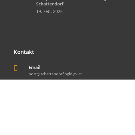
Schattendorf
19. Feb. 2026
Kontakt

Email
post@schattendorf.bgld.gv.at

Telefon
+43 (0) 2686 / 2125

Fax
+43 (0) 2686 / 21254