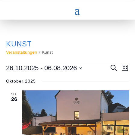
KUNST
Veranstaltungen
Kunst
VERANSTALTUNGEN
VERAN
VE
26.10.2025
 - 
06.08.2026
Suche
Liste
AN
SUCHE
Datum
NA
UND
Oktober 2025
wählen.
ANSICH
NAVIGA
SO.
26