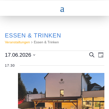
ESSEN & TRINKEN
Veranstaltungen
Essen & Trinken
VERANSTALTUNGEN
VERAN
VE
17.06.2026
Suche
Tag
AN
FÜR
SUCHE
Datum
NA
17.JUNI
UND
17:30
wählen.
2026
ANSICH
NAVIGA