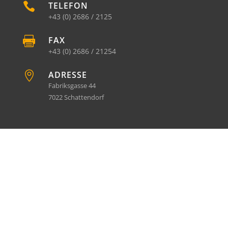

TELEFON
+43 (0) 2686 / 2125

FAX
+43 (0) 2686 / 21254

ADRESSE
Fabriksgasse 44
7022 Schattendorf
IMPRESSUM
|
DATENSCHUTZ