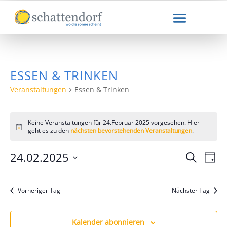
ESSEN & TRINKEN
Veranstaltungen
Essen & Trinken
VERANSTALTUNGEN
FÜR
Keine Veranstaltungen für 24.Februar 2025 vorgesehen. Hier
Hinweis
24.FEBRUAR
geht es zu den
nächsten bevorstehenden Veranstaltungen
.
2025
VERAN
VE
24.02.2025
Suche
Tag
ANS
SUCHE
Datum
NA
UND
wählen.
ANSICH
Vorheriger Tag
Nächster Tag
NAVIGA
Kalender abonnieren