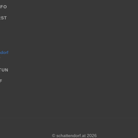
NFO
RST
T
TUN
F
© schattendorf.at 2026