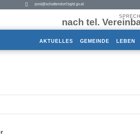

post@schattendorf.bgld.gv.at
SPREC
nach tel. Vereinb
AKTUELLES
GEMEINDE
LEBEN
ur