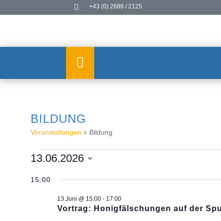

+43 (0) 2686 / 2125

Get Started Today
Get Started Today
BILDUNG
Veranstaltungen
Bildung
VERANSTALTUNGEN
13.06.2026
FÜR
Datum
13.JUNI
15:00
wählen.
2026
13.Juni @ 15:00
-
17:00
Vortrag: Honigfälschungen auf der Sp