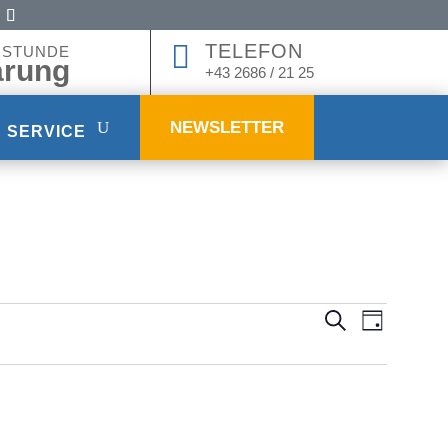

TELEFON
HSTUNDE
arung
+43 2686 / 21 25
NEWSLETTER
SERVICE
VERANST
VERA
Suche
Tag
ANSIC
SUCHE
NAVIG
UND
ANSICHT
NAVIGAT